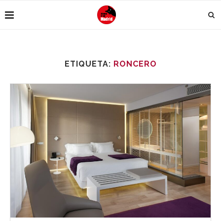
ETIQUETA:
RONCERO