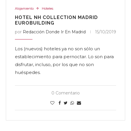
Alojamiento
Hoteles
HOTEL NH COLLECTION MADRID
EUROBUILDING
por
Redacción Donde Ir En Madrid
15/10/2019
Los (nuevos) hoteles ya no son sólo un
establecimiento para pernoctar. Lo son para
disfrutar, incluso, por los que no son
huéspedes.
0 Comentario