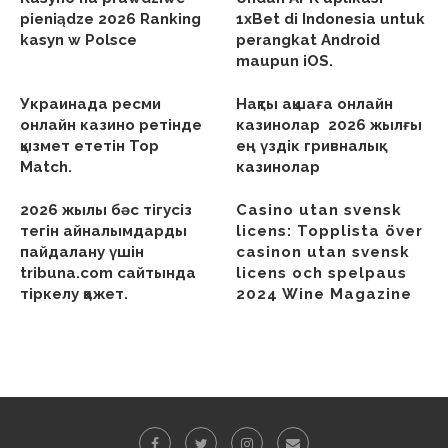
pieniądze 2026 Ranking
1xBet di Indonesia untuk
kasyn w Polsce
perangkat Android
maupun iOS.
Украинада ресми
Нақты ақшаға онлайн
онлайн казино ретінде
казинолар ︎ 2026 жылғы
қызмет ететін Top
ең үздік гривналық
Match.
казинолар
2026 жылы бәс тігусіз
Casino utan svensk
тегін айналымдарды
licens: Topplista över
пайдалану үшін
casinon utan svensk
tribuna.com сайтында
licens och spelpaus
тіркелу қажет.
2024 Wine Magazine