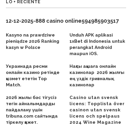
LO + RECIENTE
12-12-2025-888 casino online594985903517
Kasyno na prawdziwe
Unduh APK aplikasi
pieniądze 2026 Ranking
1xBet di Indonesia untuk
kasyn w Polsce
perangkat Android
maupun iOS.
Украинада ресми
Нақты ақшаға онлайн
онлайн казино ретінде
казинолар ︎ 2026 жылғы
қызмет ететін Top
ең үздік гривналық
Match.
казинолар
2026 жылы бәс тігусіз
Casino utan svensk
тегін айналымдарды
licens: Topplista över
пайдалану үшін
casinon utan svensk
tribuna.com сайтында
licens och spelpaus
тіркелу қажет.
2024 Wine Magazine