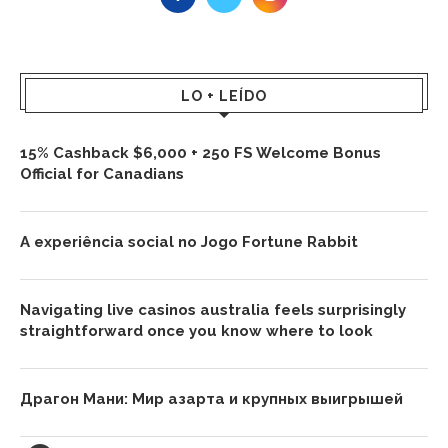
LO + LEÍDO
15% Cashback $6,000 + 250 FS Welcome Bonus
Official for Canadians
A experiência social no Jogo Fortune Rabbit
Navigating live casinos australia feels surprisingly
straightforward once you know where to look
Драгон Мани: Мир азарта и крупных выигрышей