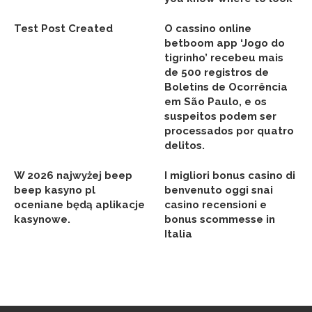
Test Post Created
O cassino online
betboom app ‘Jogo do
tigrinho’ recebeu mais
de 500 registros de
Boletins de Ocorrência
em São Paulo, e os
suspeitos podem ser
processados por quatro
delitos.
W 2026 najwyżej beep
I migliori bonus casino di
beep kasyno pl
benvenuto oggi snai
oceniane będą aplikacje
casino recensioni e
kasynowe.
bonus scommesse in
Italia