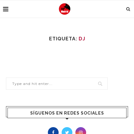
ETIQUETA:
DJ
SÍGUENOS EN REDES SOCIALES