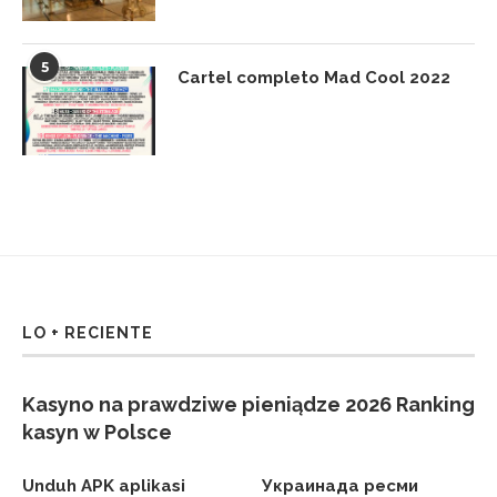
5
Cartel completo Mad Cool 2022
LO + RECIENTE
Kasyno na prawdziwe pieniądze 2026 Ranking
kasyn w Polsce
Unduh APK aplikasi
Украинада ресми