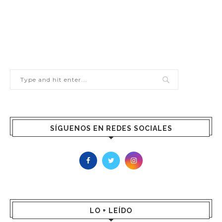
SÍGUENOS EN REDES SOCIALES
LO + LEÍDO