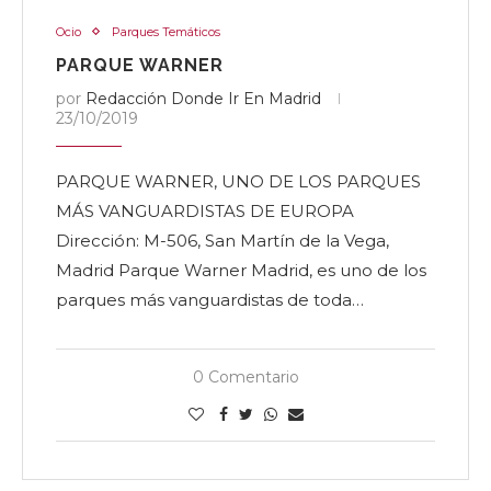
Ocio
Parques Temáticos
PARQUE WARNER
por
Redacción Donde Ir En Madrid
23/10/2019
PARQUE WARNER, UNO DE LOS PARQUES
MÁS VANGUARDISTAS DE EUROPA
Dirección: M-506, San Martín de la Vega,
Madrid Parque Warner Madrid, es uno de los
parques más vanguardistas de toda…
0 Comentario