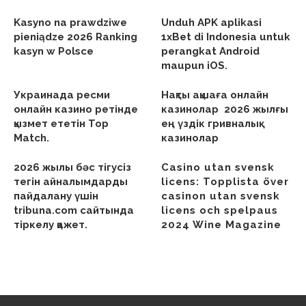
Kasyno na prawdziwe
Unduh APK aplikasi
pieniądze 2026 Ranking
1xBet di Indonesia untuk
kasyn w Polsce
perangkat Android
maupun iOS.
Украинада ресми
Нақты ақшаға онлайн
онлайн казино ретінде
казинолар ︎ 2026 жылғы
қызмет ететін Top
ең үздік гривналық
Match.
казинолар
2026 жылы бәс тігусіз
Casino utan svensk
тегін айналымдарды
licens: Topplista över
пайдалану үшін
casinon utan svensk
tribuna.com сайтында
licens och spelpaus
тіркелу қажет.
2024 Wine Magazine