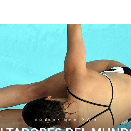
 EN MADRID
OCIO
RESTAURANTES
LLEVA TU N
Actualidad
Agenda
Ocio