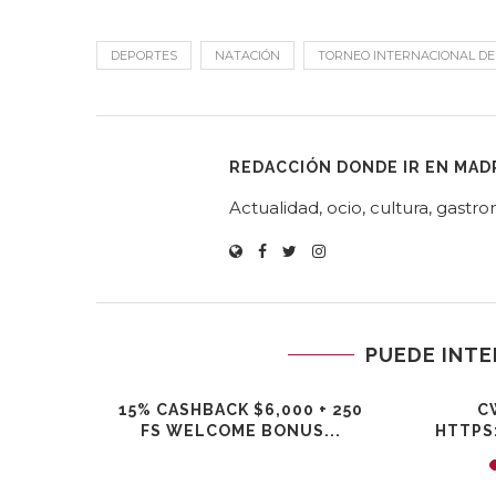
DEPORTES
NATACIÓN
TORNEO INTERNACIONAL DE
REDACCIÓN DONDE IR EN MAD
Actualidad, ocio, cultura, gast
PUEDE INTE
ТКИ
15% CASHBACK $6,000 + 250
C
АЗВИВАТЬ
FS WELCOME BONUS...
HTTPS
СТЬ