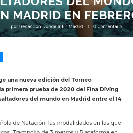
ALTADORES DEL MUNDO
EN MADRID EN FEBRER
por
Redacción Donde Ir En Madrid
0 Comentario
ge una nueva edición del Torneo
 la primera prueba de 2020 del Fina Diving
 saltadores del mundo en Madrid entre el 14
ñola de Natación, las modalidades en las que
picos, Trampolín de 3 metros y Plataforma en