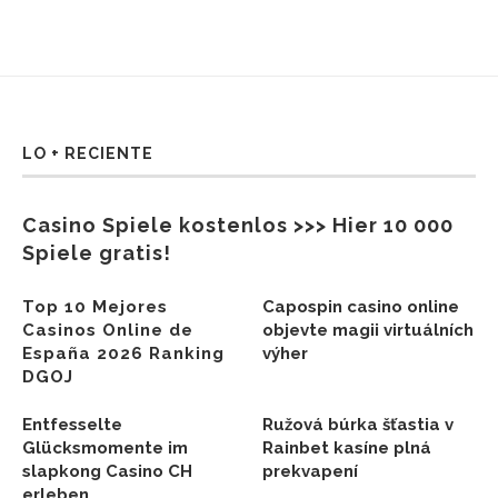
LO + RECIENTE
Casino Spiele kostenlos >>> Hier 10 000
Spiele gratis!
Top 10 Mejores
Capospin casino online
Casinos Online de
objevte magii virtuálních
España 2026 Ranking
výher
DGOJ
Entfesselte
Ružová búrka šťastia v
Glücksmomente im
Rainbet kasíne plná
slapkong Casino CH
prekvapení
erleben