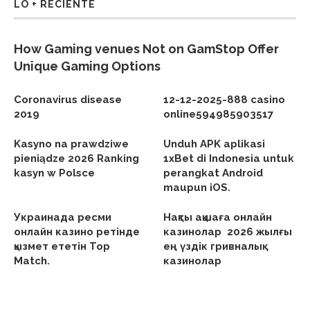
LO + RECIENTE
How Gaming venues Not on GamStop Offer
Unique Gaming Options
Coronavirus disease
12-12-2025-888 casino
2019
online594985903517
Kasyno na prawdziwe
Unduh APK aplikasi
pieniądze 2026 Ranking
1xBet di Indonesia untuk
kasyn w Polsce
perangkat Android
maupun iOS.
Украинада ресми
Нақты ақшаға онлайн
онлайн казино ретінде
казинолар ︎ 2026 жылғы
қызмет ететін Top
ең үздік гривналық
Match.
казинолар