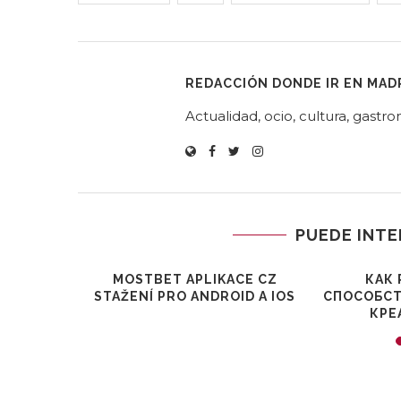
REDACCIÓN DONDE IR EN MAD
Actualidad, ocio, cultura, gast
PUEDE INTE
TFESSELT
MOSTBET APLIKACE CZ
КАК 
VITÄT FÜR
STAŽENÍ PRO ANDROID A IOS
СПОСОБСТ
ER
КРЕ