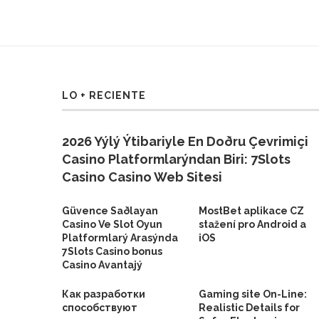
LO + RECIENTE
2026 Yýlý Ýtibariyle En Doðru Çevrimiçi
Casino Platformlarýndan Biri: 7Slots
Casino Casino Web Sitesi
Güvence Saðlayan
MostBet aplikace CZ
Casino Ve Slot Oyun
stažení pro Android a
Platformlarý Arasýnda
iOS
7Slots Casino bonus
Casino Avantajý
Как разработки
Gaming site On-Line:
способствуют
Realistic Details for