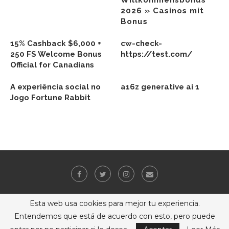
Willkommensbonus
2026 » Casinos mit
Bonus
15% Cashback $6,000 +
cw-check-
250 FS Welcome Bonus
https://test.com/
Official for Canadians
A experiência social no
a16z generative ai 1
Jogo Fortune Rabbit
Esta web usa cookies para mejor tu experiencia.
Entendemos que está de acuerdo con esto, pero puede
VOLVER ARRIBA