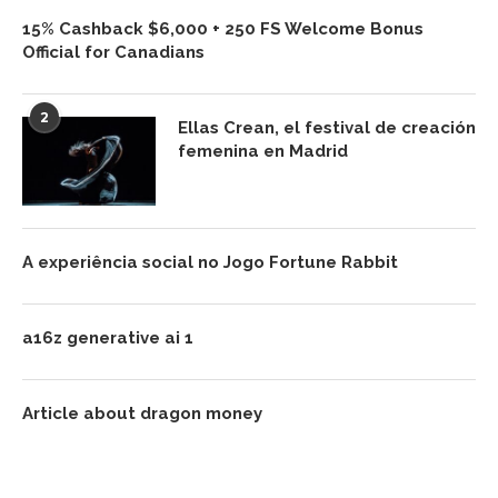
15% Cashback $6,000 + 250 FS Welcome Bonus
Official for Canadians
2
Ellas Crean, el festival de creación
femenina en Madrid
A experiência social no Jogo Fortune Rabbit
a16z generative ai 1
Article about dragon money