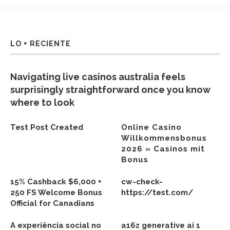
LO + RECIENTE
Navigating live casinos australia feels
surprisingly straightforward once you know
where to look
Test Post Created
Online Casino
Willkommensbonus
2026 » Casinos mit
Bonus
15% Cashback $6,000 +
cw-check-
250 FS Welcome Bonus
https://test.com/
Official for Canadians
A experiência social no
a16z generative ai 1