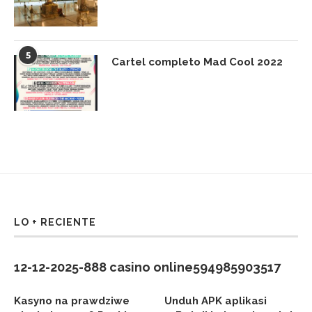
5
Cartel completo Mad Cool 2022
LO + RECIENTE
12-12-2025-888 casino online594985903517
Kasyno na prawdziwe
Unduh APK aplikasi