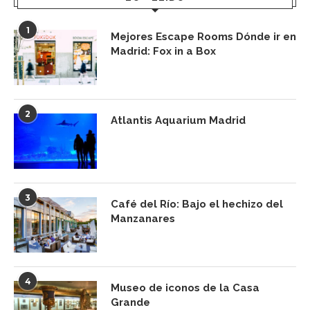
1
Mejores Escape Rooms Dónde ir en
Madrid: Fox in a Box
2
Atlantis Aquarium Madrid
3
Café del Río: Bajo el hechizo del
Manzanares
4
Museo de iconos de la Casa
Grande