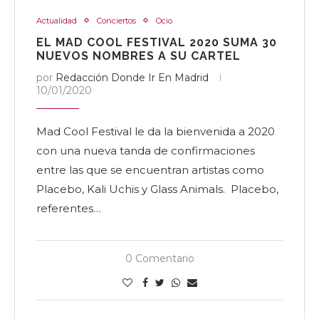
Actualidad
Conciertos
Ocio
EL MAD COOL FESTIVAL 2020 SUMA 30
NUEVOS NOMBRES A SU CARTEL
por
Redacción Donde Ir En Madrid
10/01/2020
Mad Cool Festival le da la bienvenida a 2020
con una nueva tanda de confirmaciones
entre las que se encuentran artistas como
Placebo, Kali Uchis y Glass Animals. Placebo,
referentes…
0 Comentario