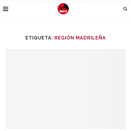
ETIQUETA:
REGIÓN MADRILEÑA