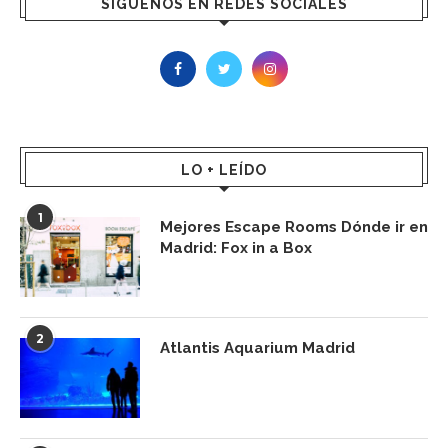
SÍGUENOS EN REDES SOCIALES
LO + LEÍDO
1
Mejores Escape Rooms Dónde ir en
Madrid: Fox in a Box
2
Atlantis Aquarium Madrid