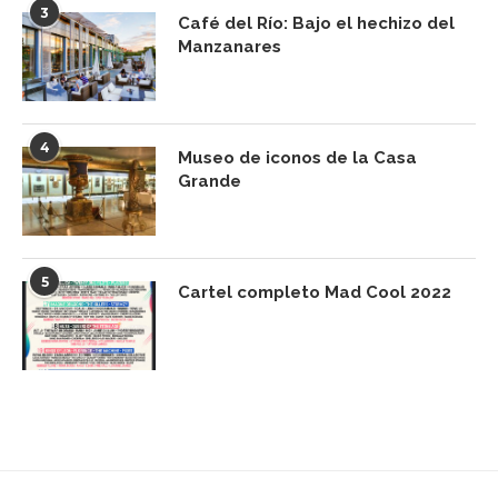
3
Café del Río: Bajo el hechizo del
Manzanares
4
Museo de iconos de la Casa
Grande
5
Cartel completo Mad Cool 2022