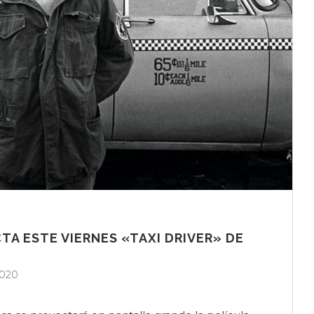
TA ESTE VIERNES «TAXI DRIVER» DE
2020