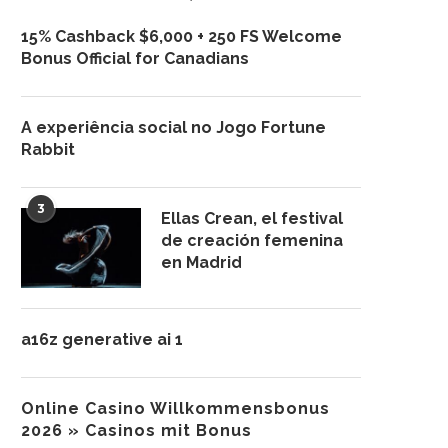
15% Cashback $6,000 + 250 FS Welcome
Bonus Official for Canadians
A experiência social no Jogo Fortune
Rabbit
3
Ellas Crean, el festival
de creación femenina
en Madrid
a16z generative ai 1
Online Casino Willkommensbonus
2026 » Casinos mit Bonus