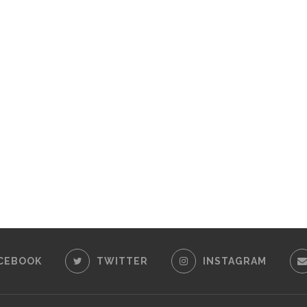
CEBOOK
TWITTER
INSTAGRAM