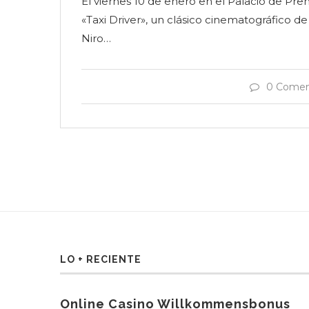
El viernes 10 de enero en el Palacio de Pre
«Taxi Driver», un clásico cinematográfico 
Niro…
0 Comen
LO + RECIENTE
Online Casino Willkommensbonus