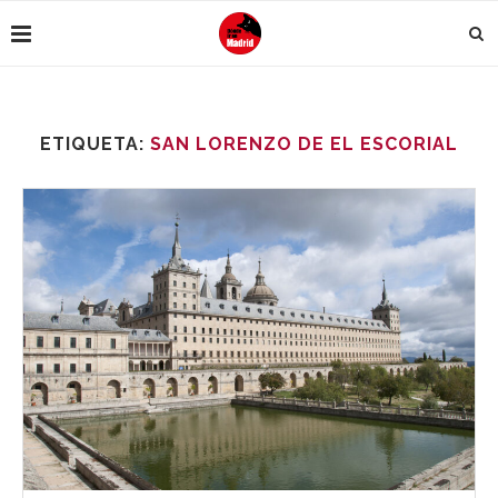
ETIQUETA:
SAN LORENZO DE EL ESCORIAL