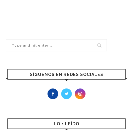
SÍGUENOS EN REDES SOCIALES
LO + LEÍDO