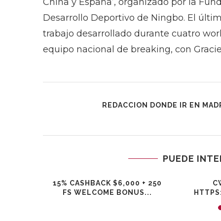
China y España’, organizado por la Fun
Desarrollo Deportivo de Ningbo. El últ
trabajo desarrollado durante cuatro work
equipo nacional de breaking, con Graciel
REDACCION DONDE IR EN MAD
PUEDE INTE
ТКИ
15% CASHBACK $6,000 + 250
C
АЗВИВАТЬ
FS WELCOME BONUS...
HTTPS
СТЬ