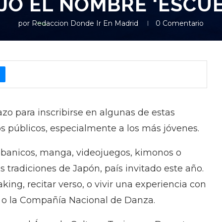
JO EL NOMBRE ‘ESCU
por
Redaccion Donde Ir En Madrid
0 Comentario
plazo para inscribirse en algunas de estas
los públicos, especialmente a los más jóvenes.
 abanicos, manga, videojuegos, kimonos o
s tradiciones de Japón, país invitado este año.
ing, recitar verso, o vivir una experiencia con
 o la Compañía Nacional de Danza.