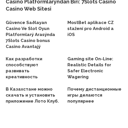
Casino Platformlarýndan Biri: 7Slots Casino
Casino Web Sitesi
Güvence Saðlayan
MostBet aplikace CZ
Casino Ve Slot Oyun
stažení pro Android a
Platformlarý Arasýnda
iOS
7Slots Casino bonus
Casino Avantajý
Как разработки
Gaming site On-Line:
способствуют
Realistic Details for
развивать
Safer Electronic
креативность
Wagering
В Казахстане можно
Почему дистанционные
скачать и установить
игры делаются
приложение Лото Клуб.
популярнее