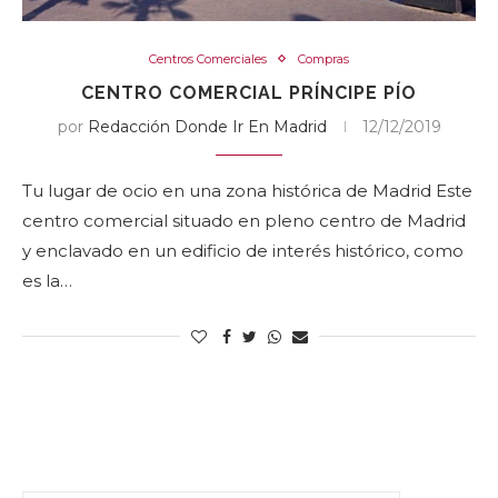
Centros Comerciales
Compras
CENTRO COMERCIAL PRÍNCIPE PÍO
por
Redacción Donde Ir En Madrid
12/12/2019
Tu lugar de ocio en una zona histórica de Madrid Este
centro comercial situado en pleno centro de Madrid
y enclavado en un edificio de interés histórico, como
es la…