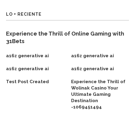
LO + RECIENTE
Experience the Thrill of Online Gaming with
31Bets
a16z generative ai
a16z generative ai
a16z generative ai
a16z generative ai
Test Post Created
Experience the Thrill of
Wolinak Casino Your
Ultimate Gaming
Destination
-1069451494