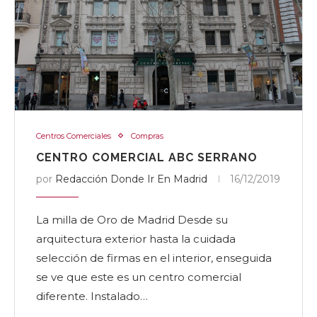
Centros Comerciales
Compras
CENTRO COMERCIAL ABC SERRANO
por
Redacción Donde Ir En Madrid
16/12/2019
La milla de Oro de Madrid Desde su
arquitectura exterior hasta la cuidada
selección de firmas en el interior, enseguida
se ve que este es un centro comercial
diferente. Instalado…