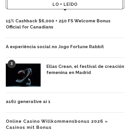
LO + LEÍDO
15% Cashback $6,000 + 250 FS Welcome Bonus
Official for Canadians
A experiência social no Jogo Fortune Rabbit
3
Ellas Crean, el festival de creación
femenina en Madrid
a16z generative ai 1
Online Casino Willkommensbonus 2026 »
Casinos mit Bonus