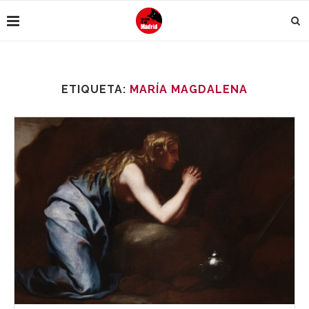
ETIQUETA:
MARÍA MAGDALENA