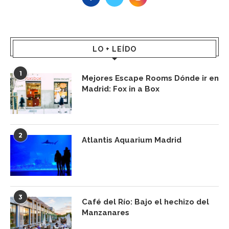
LO + LEÍDO
1
Mejores Escape Rooms Dónde ir en
Madrid: Fox in a Box
2
Atlantis Aquarium Madrid
3
Café del Río: Bajo el hechizo del
Manzanares