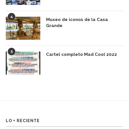
4
Museo de iconos de la Casa
Grande
5
Cartel completo Mad Cool 2022
LO + RECIENTE