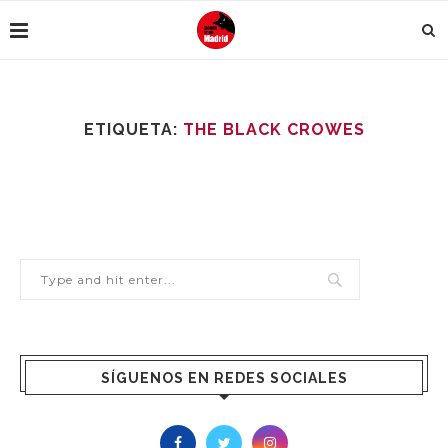
ETIQUETA:
THE BLACK CROWES
SÍGUENOS EN REDES SOCIALES