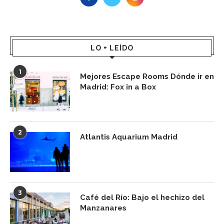
LO + LEÍDO
1
Mejores Escape Rooms Dónde ir en
Madrid: Fox in a Box
2
Atlantis Aquarium Madrid
3
Café del Río: Bajo el hechizo del
Manzanares