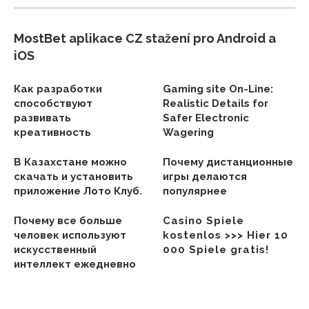
MostBet aplikace CZ stažení pro Android a
iOS
Как разработки
Gaming site On-Line:
способствуют
Realistic Details for
развивать
Safer Electronic
креативность
Wagering
В Казахстане можно
Почему дистанционные
скачать и установить
игры делаются
приложение Лото Клуб.
популярнее
Почему все больше
Casino Spiele
человек используют
kostenlos >>> Hier 10
искусственный
000 Spiele gratis!
интеллект ежедневно