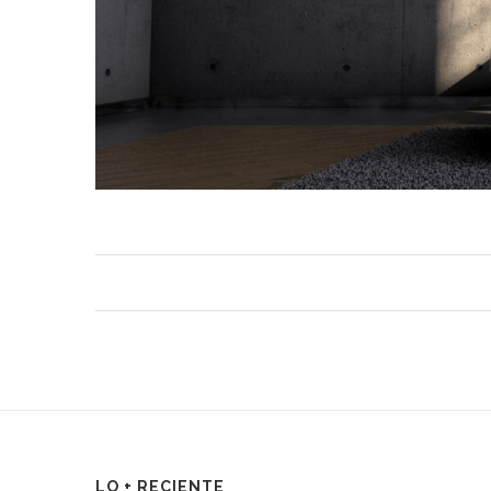
LO + RECIENTE