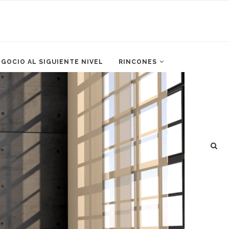
EGOCIO AL SIGUIENTE NIVEL
RINCONES