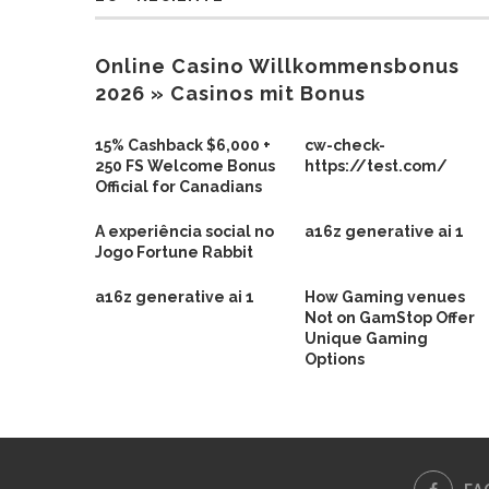
Online Casino Willkommensbonus
2026 » Casinos mit Bonus
15% Cashback $6,000 +
cw-check-
250 FS Welcome Bonus
https://test.com/
Official for Canadians
A experiência social no
a16z generative ai 1
Jogo Fortune Rabbit
a16z generative ai 1
How Gaming venues
Not on GamStop Offer
Unique Gaming
Options