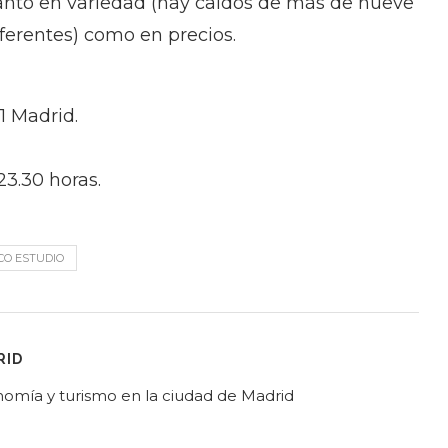
tanto en variedad (hay caldos de más de nueve
erentes) como en precios.
1 Madrid.
3.30 horas.
CO ESTUDIO
RID
ronomía y turismo en la ciudad de Madrid