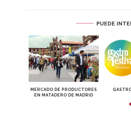
PUEDE INTE
ADRILEÑA
MERCADO DE PRODUCTORES
GASTRO
L SERÁ
EN MATADERO DE MADRID
EN...