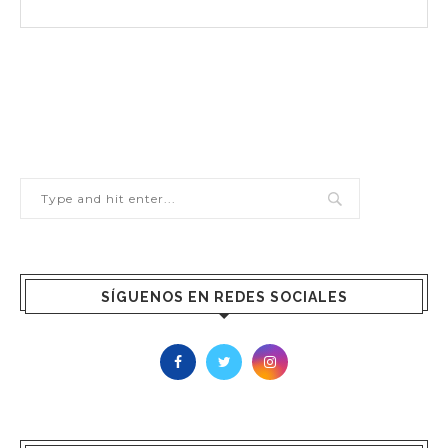
SÍGUENOS EN REDES SOCIALES